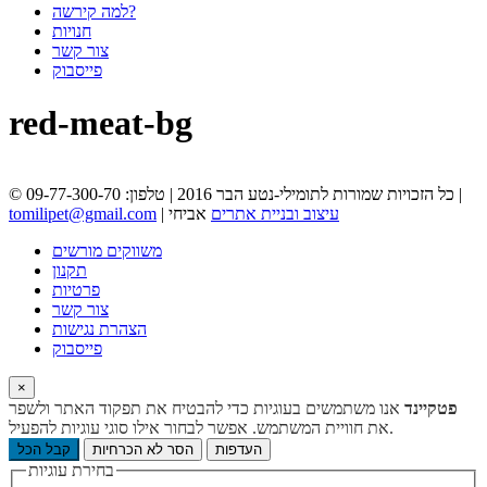
למה קירשה?
חנויות
צור קשר
פייסבוק
red-meat-bg
© כל הזכויות שמורות לתומילי-נטע הבר 2016 | טלפון: 09-77-300-70 |
עיצוב ובניית אתרים
אביחי
|
tomilipet@gmail.com
משווקים מורשים
תקנון
פרטיות
צור קשר
הצהרת נגישות
פייסבוק
×
פטקיינד
אנו משתמשים בעוגיות כדי להבטיח את תפקוד האתר ולשפר
את חוויית המשתמש. אפשר לבחור אילו סוגי עוגיות להפעיל.
העדפות
הסר לא הכרחיות
קבל הכל
בחירת עוגיות