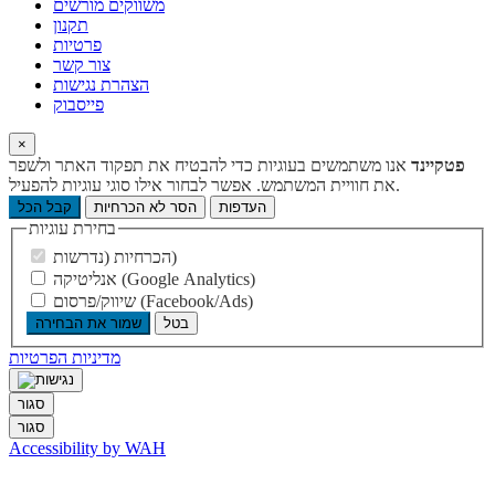
משווקים מורשים
תקנון
פרטיות
צור קשר
הצהרת נגישות
פייסבוק
×
פטקיינד
אנו משתמשים בעוגיות כדי להבטיח את תפקוד האתר ולשפר
את חוויית המשתמש. אפשר לבחור אילו סוגי עוגיות להפעיל.
העדפות
הסר לא הכרחיות
קבל הכל
בחירת עוגיות
הכרחיות (נדרשות)
אנליטיקה (Google Analytics)
שיווק/פרסום (Facebook/Ads)
בטל
שמור את הבחירה
מדיניות הפרטיות
סגור
סגור
Accessibility by WAH