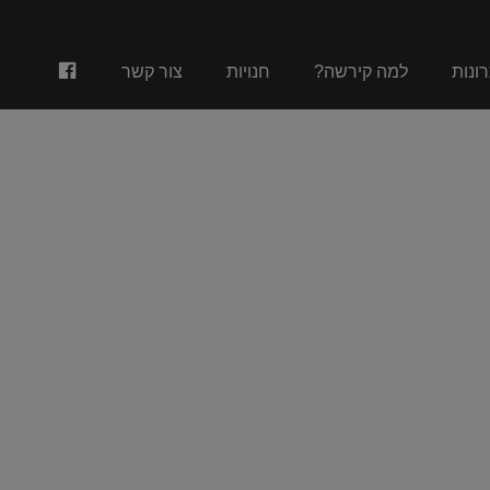
פייסבוק
רונות
למה קירשה?
חנויות
צור קשר