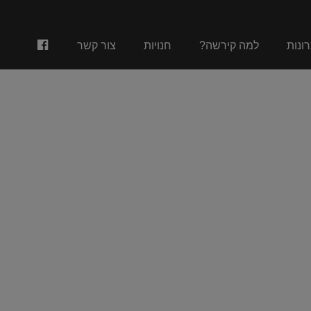
פייסבוק
רונות
למה קירשה?
חנויות
צור קשר