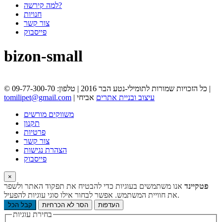
למה קירשה?
חנויות
צור קשר
פייסבוק
bizon-small
© כל הזכויות שמורות לתומילי-נטע הבר 2016 | טלפון: 09-77-300-70 |
עיצוב ובניית אתרים
אביחי
|
tomilipet@gmail.com
משווקים מורשים
תקנון
פרטיות
צור קשר
הצהרת נגישות
פייסבוק
×
פטקיינד
אנו משתמשים בעוגיות כדי להבטיח את תפקוד האתר ולשפר
את חוויית המשתמש. אפשר לבחור אילו סוגי עוגיות להפעיל.
העדפות
הסר לא הכרחיות
קבל הכל
בחירת עוגיות