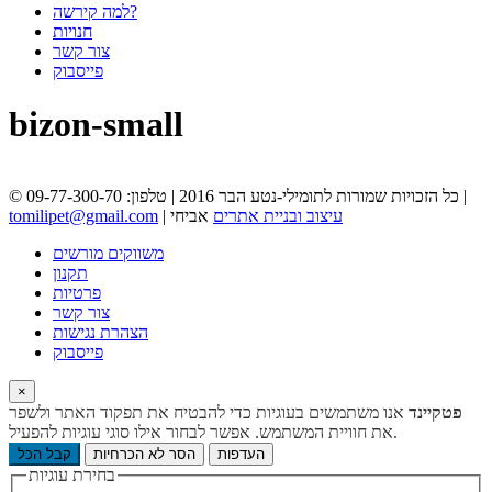
למה קירשה?
חנויות
צור קשר
פייסבוק
bizon-small
© כל הזכויות שמורות לתומילי-נטע הבר 2016 | טלפון: 09-77-300-70 |
עיצוב ובניית אתרים
אביחי
|
tomilipet@gmail.com
משווקים מורשים
תקנון
פרטיות
צור קשר
הצהרת נגישות
פייסבוק
×
פטקיינד
אנו משתמשים בעוגיות כדי להבטיח את תפקוד האתר ולשפר
את חוויית המשתמש. אפשר לבחור אילו סוגי עוגיות להפעיל.
העדפות
הסר לא הכרחיות
קבל הכל
בחירת עוגיות