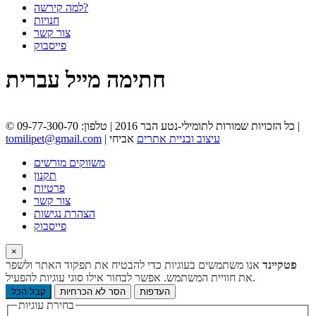
למה קירשה?
חנויות
צור קשר
פייסבוק
חתימה מייל עברית
© כל הזכויות שמורות לתומילי-נטע הבר 2016 | טלפון: 09-77-300-70 |
עיצוב ובניית אתרים
אביחי
|
tomilipet@gmail.com
משווקים מורשים
תקנון
פרטיות
צור קשר
הצהרת נגישות
פייסבוק
×
פטקיינד
אנו משתמשים בעוגיות כדי להבטיח את תפקוד האתר ולשפר
את חוויית המשתמש. אפשר לבחור אילו סוגי עוגיות להפעיל.
העדפות
הסר לא הכרחיות
קבל הכל
בחירת עוגיות